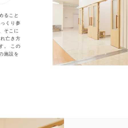
めること
ゆっくり参
、そこに
され亡き方
す。 この
の施設を