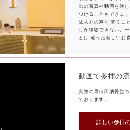
出の写真や動画を映し
つけることもできます
故人方の声を 聞くこ
しか経験できない、一
とは 違った新しいお
動画で参拝の
実際の早稲田納骨堂の
ております。
詳しい参拝