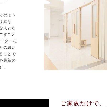
でのよう
は異な
な人とあ
ごすこと
モニターに
との思い
ることで
の最新の
す。
ご家族だけで、