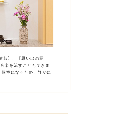
遺影】、【思い出の写
の音楽を流すこともできま
り個室になるため、静かに