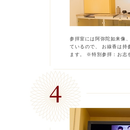
参拝室には阿弥陀如来像
ているので、 お線香は持
ます。 ※特別参拝：お志